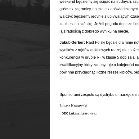
weekend będziemy się ścigać na trudnych, szu
goście z zagranicy, na czele z doświadczony
walczyć będziemy jedynie z upływającym czase
zdał test na szóstkę. Jeżeli pogoda dopisze i 
ją z radością z dobrego wyniku na mecie.
Jakub Gerber:
Rajd Polski będzie dla mnie no
wyników z rajdów asfaltowych raczej nie możem
konkurencja w grupie R i w klasie 5 dopisała 
kwalifikacyjny, który zadecyduje o kolejności 
powinna przyciągnąć liczne rzesze kibiców, b
Sponsorami zespołu są dystrybutor narzędzi 
Łukasz Krasowski
Foto:
Łukasz Krasowski