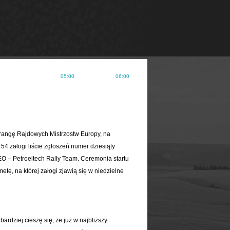
ČLÁNKY
KONTAKT
ODKAZY
 rangę Rajdowych Mistrzostw Europy, na
 54 załogi liście zgłoszeń numer dziesiąty
O – Petroeltech Rally Team. Ceremonia startu
tę, na której załogi zjawią się w niedzielne
rdziej cieszę się, że już w najbliższy