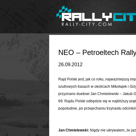
NEO – Petroeltech Rall
26.09.2012
Rajd Polski jest, jak co roku, najważniejszą
szutrowych trasach w okolicach Mikołajek i Giży
przyznano duetowi Jan Chmielewski – Jakub Ge
69. Rajdu Polski odbędzie się w najbliższy pią
popołudnie, po przejechaniu trzynastu odcinkó
Jan Chmielewski:
Nigdy nie ukrywałem, że jaz