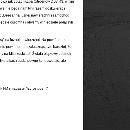
dowa jak dotąd liczba Citroenów DS3 R3, w tym
owe nie będą nam tym razem doskwierać i
 „Deesa” na luźnej nawierzchni i samochód
 będzie ogromna i obyśmy w niedzielę połączyli
ką” na luźnej nawierzchni. Na powtórzenie
 nie powinno nam zabraknąć, tym bardziej, że
any na Mistrzostwach Świata piątkowy odcinek
 Mikołajkach budzi pewne kontrowersje, ale
F FM i magazyn "Eurostudent".