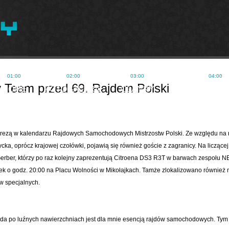
y Team przed 69. Rajdem Polski
HOME
FOTOGALERIE
ČLÁNKY
ZAHRANIČNÍ 
 imprezą w kalendarzu Rajdowych Samochodowych Mistrzostw Polski. Ze względu na
cka, oprócz krajowej czołówki, pojawią się również goście z zagranicy. Na liczącej
rber, którzy po raz kolejny zaprezentują Citroena DS3 R3T w barwach zespołu NE
tek o godz. 20:00 na Placu Wolności w Mikołajkach. Tamże zlokalizowano również me
w specjalnych.
da po luźnych nawierzchniach jest dla mnie esencją rajdów samochodowych. Tym ba