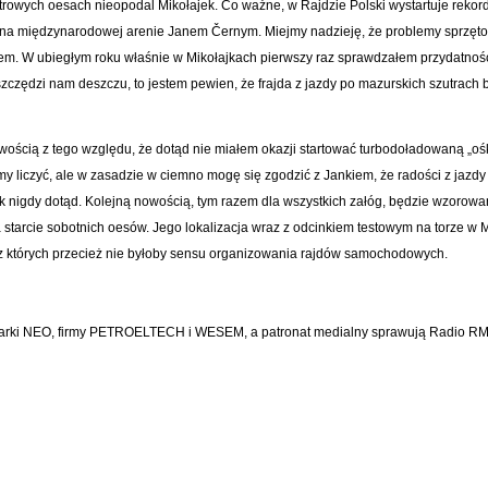
trowych oesach nieopodal Mikołajek. Co ważne, w Rajdzie Polski wystartuje rekor
m na międzynarodowej arenie Janem Černym. Miejmy nadzieję, że problemy sprzęt
m. W ubiegłym roku właśnie w Mikołajkach pierwszy raz sprawdzałem przydatność
oszczędzi nam deszczu, to jestem pewien, że frajda z jazdy po mazurskich szutrach
wością z tego względu, że dotąd nie miałem okazji startować turbodoładowaną „oś
y liczyć, ale w zasadzie w ciemno mogę się zgodzić z Jankiem, że radości z jazdy
jak nigdy dotąd. Kolejną nowością, tym razem dla wszystkich załóg, będzie wzorow
na starcie sobotnich oesów. Jego lokalizacja wraz z odcinkiem testowym na torze w
ez których przecież nie byłoby sensu organizowania rajdów samochodowych.
marki NEO, firmy PETROELTECH i WESEM, a patronat medialny sprawują Radio RM